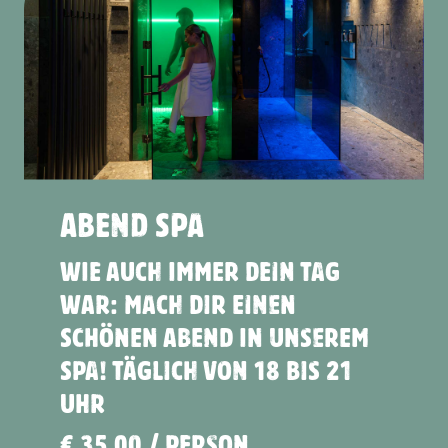
Genussspecht bis zum
Sonnenuntergang im
Infinitypool gesehen worden.
Badetasche inkl. Badetücher,
Bademandel und Slippers.
Das Angebot gilt nur für
externe Besucher!
ABEND SPA
WIE AUCH IMMER DEIN TAG
WAR: MACH DIR EINEN
SCHÖNEN ABEND IN UNSEREM
SPA! TÄGLICH VON 18 BIS 21
UHR
€ 35,00 / PERSON