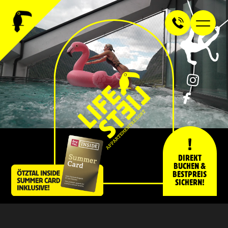
!
DIREKT
BUCHEN &
BESTPREIS
SICHERN!