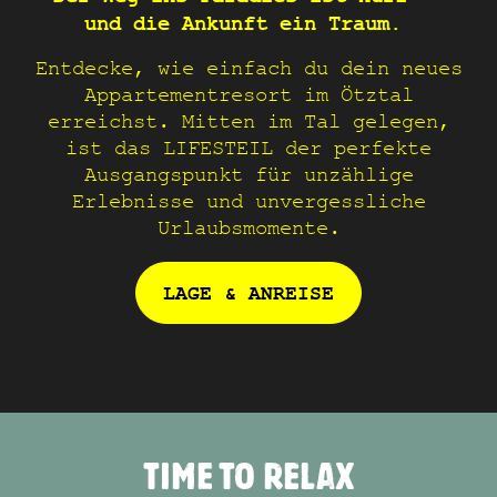
und die Ankunft ein Traum.
Entdecke, wie einfach du dein neues
Appartementresort im Ötztal
erreichst. Mitten im Tal gelegen,
ist das LIFESTEIL der perfekte
Ausgangspunkt für unzählige
Erlebnisse und unvergessliche
Urlaubsmomente.
LAGE & ANREISE
TIME TO RELAX