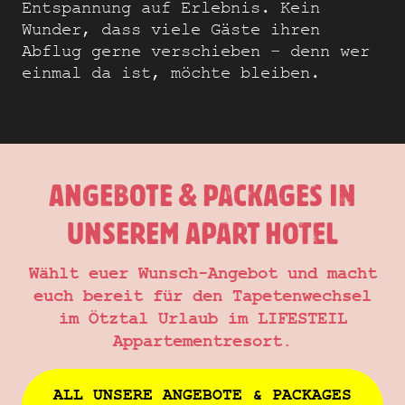
Entspannung auf Erlebnis. Kein
Wunder, dass viele Gäste ihren
Abflug gerne verschieben – denn wer
einmal da ist, möchte bleiben.
ANGEBOTE & PACKAGES IN
UNSEREM APART HOTEL
Wählt euer Wunsch-Angebot und macht
euch bereit für den Tapetenwechsel
im Ötztal Urlaub im LIFESTEIL
Appartementresort.
ALL UNSERE ANGEBOTE & PACKAGES